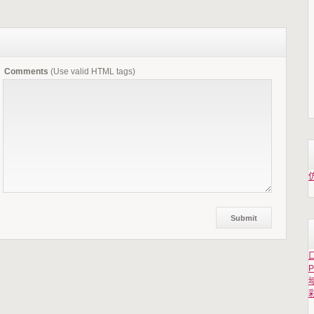
Comments
(Use valid HTML tags)
P