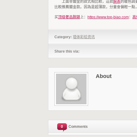
上面非鍍金的款式相比較，這款
腕表
的暖色調
比較推薦鍍金款。因為是超薄款，分量會偏輕一點
买
顶级奢品腕錶
上：
https://www.top-biao.com
：
高
Category:
墙体彩绘资讯
Share this via:
About
0
Comments