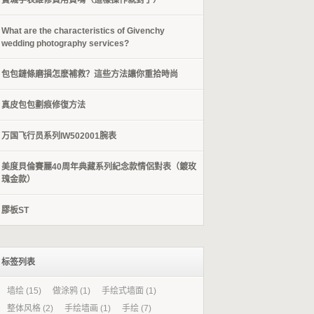
​寶璣手表維修費用貴嗎（這樣操作就對了）
What are the characteristics of Givenchy
wedding photography services?
包包鏈條磨損怎麽補救？這些方法讓你重拾時尚
​真皮包包劃痕修復方法
万国飞行员系列IW502001腕表
美度貝倫賽麗40周年典藏系列紀念款情侶對表（鍍玫
瑰金款）
膠板ST
标签列表
墙绘
(15)
做涂鸦
(1)
手绘式墙面
(1)
整体风格
(2)
手绘墙画
(1)
手绘
(7)