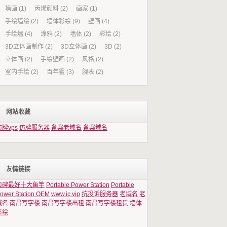
墙画
(1)
丙烯颜料
(2)
画家
(1)
手绘墙绘
(2)
墙体彩绘
(9)
壁画
(4)
手绘墙
(4)
涂鸦
(2)
墙体
(2)
彩绘
(2)
3D立体画制作
(2)
3D立体画
(2)
3D
(2)
立体画
(2)
手绘壁画
(2)
风格
(2)
室内手绘
(2)
百年靈
(3)
腕表
(2)
网站收藏
仿牌vps
仿牌服务器
备案老域名
备案域名
友情链接
口碑最好十大鱼竿
Portable Power Station
Portable
ower Station OEM
www.ic.vip
抗投诉服务器
老域名
老
域名
南昌写字楼
南昌写字楼出租
南昌写字楼租赁
墙体
彩绘