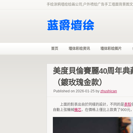
手绘涂鸦墙绘绘画公司,户外喷绘广告手工墙面背景图文
首页
墙体彩绘资讯
墙体彩绘图片
美度貝倫賽麗40周年
（鍍玫瑰金款）
Published on 2026-01-25 by
zhushican
上面的對表出自於同樣的設計，不同的是
表殼
自動上弦機械
機芯
，在價格上僅比上款貴了900元