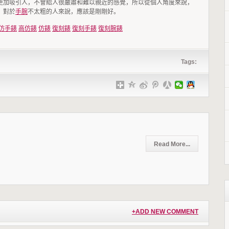
更加吸引人，不會給人很嚴肅和難以親近的感覺，所以從個人角度來說，
，對於
手腕
不太粗的人來說，應該是剛剛好。
仿手錶
高仿錶
仿錶
復刻錶
復刻手錶
復刻腕錶
Tags:
Read More...
+ADD NEW COMMENT