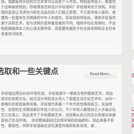
球。墙面装饰手绘的方式非常可以出色个人作风，特别是年轻人，都喜欢
于这种装修规划。你晓得该怎样设计手绘墙吗？手绘墙有别于涂鸦。手绘
墙的呈现让寻求时兴和生活品位的人们趋之若鹜，不只是年轻人喜欢，更
遭到一些富有生活情味的中年人的喜欢。彩绘规划师指出，墙体手绘虽然
源于涂鸦艺术，但与涂鸦仍是有着显着的不同。墙体手绘在发明时，不会
彻底随画师本人的心境无限夸张，而是要依据房子的全体安顿和业主的本
身喜欢归结思...
选取和一些关键点
Read More...
手绘墙比照在80后中受欢送，手绘墙源于一哪类古老的壁画艺术，添加
西洋的涂鸦文化，经过设计师的念头带入了家庭生活文化艺术中，出列一
类格外的家居装修风格。手绘墙代表着一个年代的性格和前卫，充溢特
性、创意的生活情调紧扣年轻人的认识，不少年轻人都想自己入手画点玩
P
艺儿在墙上，因此发作了手绘壁画艺术，无妨尊从自己的念头和爱好来建
造自己生活环境。 手绘壁画是经过应用环保的绘画颜料，因此具备平安
性、雅观性。同样手绘墙画也讲究满堂风格和色系采用，差...