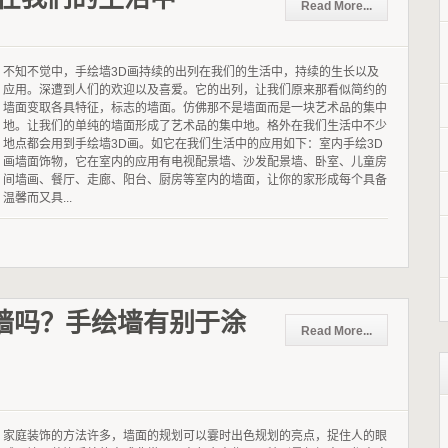
Read More...
不知不觉中，手绘墙3D画持续的出列在我们的生活中，持续的生长以及
应用。深遭到人们的欢迎以及喜爱。它的出列，让我们原来那看似简约的
墙面变取各具特征，标志的墙面。仿佛那不是墙面而是一块艺术品的集中
地。让我们的单纯的墙面形成了艺术品的集中地。格外在我们生活中不少
地点都会用到手绘墙3D画。如它在我们生活中的应用如下：室内手绘3D
画墙面饰物，它在室内的应用有电视配景墙、沙发配景墙、卧室、儿童房
间墙画、餐厅、走廊、阳台、厨房等室内的墙面，让你的家形成每个具备
温馨而又具...
墙吗？手绘墙有别于涂
Read More...
家庭装饰的方法许多，墙面的规划可以霎时出色规划的亮点，捉住人的眼