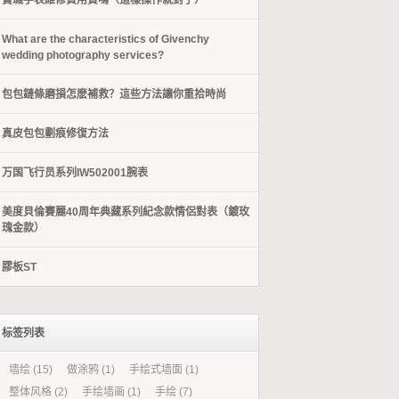
​寶璣手表維修費用貴嗎（這樣操作就對了）
What are the characteristics of Givenchy
wedding photography services?
包包鏈條磨損怎麽補救？這些方法讓你重拾時尚
​真皮包包劃痕修復方法
万国飞行员系列IW502001腕表
美度貝倫賽麗40周年典藏系列紀念款情侶對表（鍍玫
瑰金款）
膠板ST
标签列表
墙绘
(15)
做涂鸦
(1)
手绘式墙面
(1)
整体风格
(2)
手绘墙画
(1)
手绘
(7)