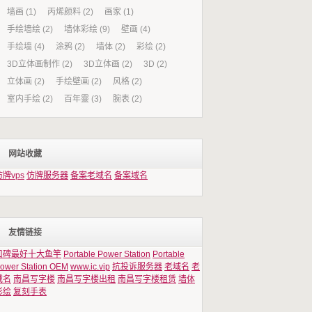
墙画
(1)
丙烯颜料
(2)
画家
(1)
手绘墙绘
(2)
墙体彩绘
(9)
壁画
(4)
手绘墙
(4)
涂鸦
(2)
墙体
(2)
彩绘
(2)
3D立体画制作
(2)
3D立体画
(2)
3D
(2)
立体画
(2)
手绘壁画
(2)
风格
(2)
室内手绘
(2)
百年靈
(3)
腕表
(2)
网站收藏
仿牌vps
仿牌服务器
备案老域名
备案域名
友情链接
口碑最好十大鱼竿
Portable Power Station
Portable
ower Station OEM
www.ic.vip
抗投诉服务器
老域名
老
域名
南昌写字楼
南昌写字楼出租
南昌写字楼租赁
墙体
彩绘
复刻手表