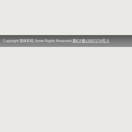
Copyright 墙体彩绘.Some Rights Reserved.
赣ICP备15007274号-3
.
Theme By
QITEE