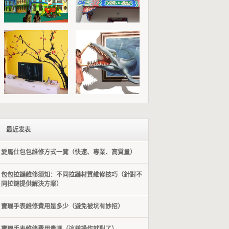
最近发表
愛馬仕包包維修方式一覽（快速、專業、高質量）
包包拉鏈維修須知：不同拉鏈材質維修技巧（針對不
同拉鏈提供解決方案）
​寶璣手表維修費用是多少（避免被坑有妙招）