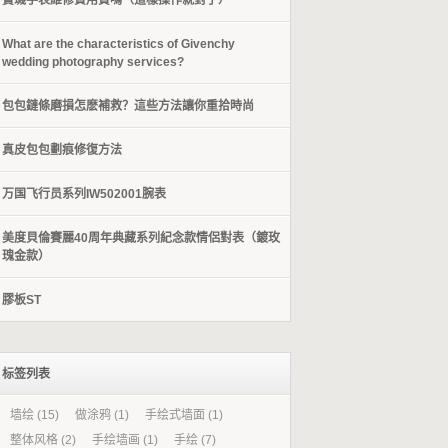
​寶璣手表維修費用貴嗎（這樣操作就對了）
What are the characteristics of Givenchy
wedding photography services?
包包鏈條磨損怎麽補救？這些方法讓你重拾時尚
​真皮包包劃痕修復方法
万国飞行员系列IW502001腕表
美度貝倫賽麗40周年典藏系列紀念款情侶對表（鍍玫
瑰金款）
膠板ST
标签列表
墙绘
(15)
做涂鸦
(1)
手绘式墙面
(1)
整体风格
(2)
手绘墙画
(1)
手绘
(7)