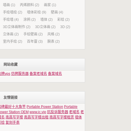
墙画
(1)
丙烯颜料
(2)
画家
(1)
手绘墙绘
(2)
墙体彩绘
(9)
壁画
(4)
手绘墙
(4)
涂鸦
(2)
墙体
(2)
彩绘
(2)
3D立体画制作
(2)
3D立体画
(2)
3D
(2)
立体画
(2)
手绘壁画
(2)
风格
(2)
室内手绘
(2)
百年靈
(3)
腕表
(2)
网站收藏
仿牌vps
仿牌服务器
备案老域名
备案域名
友情链接
口碑最好十大鱼竿
Portable Power Station
Portable
ower Station OEM
www.ic.vip
抗投诉服务器
老域名
老
域名
南昌写字楼
南昌写字楼出租
南昌写字楼租赁
墙体
彩绘
复刻手表