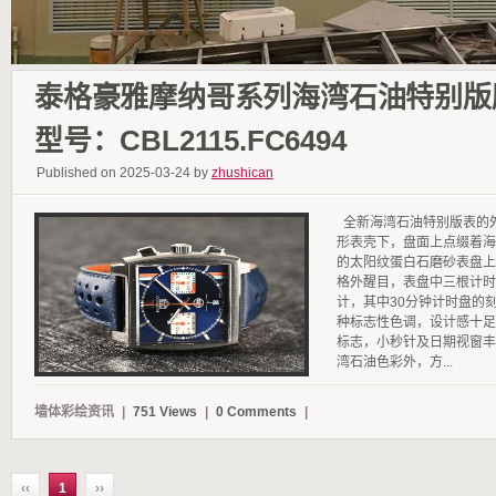
泰格豪雅摩纳哥系列海湾石油特别版
型号：CBL2115.FC6494
Published on 2025-03-24 by
zhushican
全新海湾石油特别版表的
形表壳下，盘面上点缀着海
的太阳纹蛋白石磨砂表盘上
格外醒目，表盘中三根计时
计，其中30分钟计时盘的
种标志性色调，设计感十足
标志，小秒针及日期视窗丰
湾石油色彩外，方...
墙体彩绘资讯
|
751 Views
|
0 Comments
|
‹‹
1
››