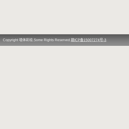
Copyright 墙体彩绘.Some Rights Reserved.
赣ICP备15007274号-3
.
Theme By
QITEE