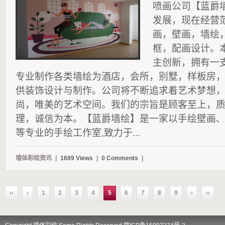
喷画公司【蓝爵
发展，现在经营
画，壁画，墙绘
框，配画设计。
主创新，拥有一
专业制作各类墙绘为酒店，会所，别墅，样板房
供装饰设计与制作。公司将不断追求着艺术梦想
尚，唯美的艺术空间。我们的宗旨是顾客至上，
理，诚信为本。【蓝爵墙绘】是一家以手绘壁画、
等专业的手绘工作室,致力于...
墙体彩绘资讯
|
1689 Views
|
0 Comments
|
‹‹
‹
1
2
3
4
5
6
7
8
9
›
››